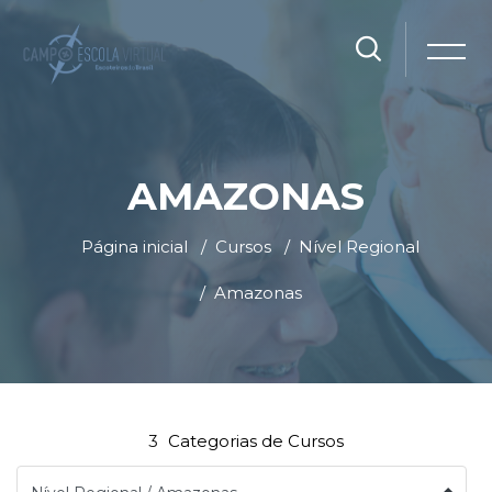
AMAZONAS
Página inicial
Cursos
Nível Regional
Amazonas
Ir para o conteúdo principal
Blocos
Blocos
3
Categorias de Cursos