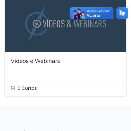
Vídeos e Webinars
0 Cursos
Blocos
Blocos