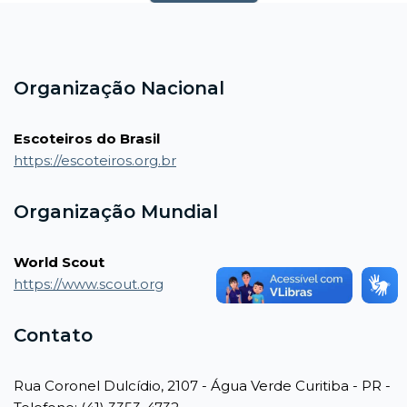
Blocos
Blocos
Organização Nacional
Escoteiros do Brasil
https://escoteiros.org.br
Organização Mundial
World Scout
https://www.scout.org
Contato
Rua Coronel Dulcídio, 2107 - Água Verde Curitiba - PR -