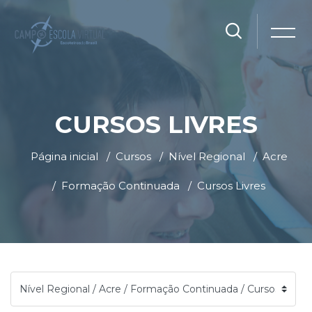
CURSOS LIVRES
Página inicial
Cursos
Nível Regional
Acre
Formação Continuada
Cursos Livres
Ir para o conteúdo principal
Blocos
Blocos