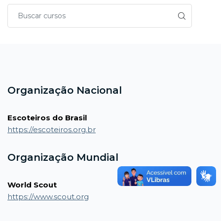
Blocos
Blocos
Organização Nacional
Escoteiros do Brasil
https://escoteiros.org.br
Organização Mundial
World Scout
https://www.scout.org