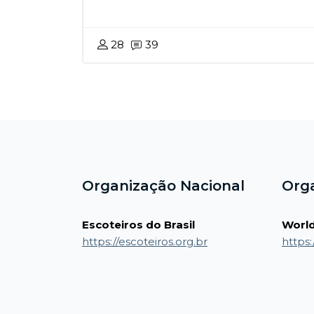
28
39
Blocos
Blocos
Organização Nacional
Org
Escoteiros do Brasil
World
https://escoteiros.org.br
https