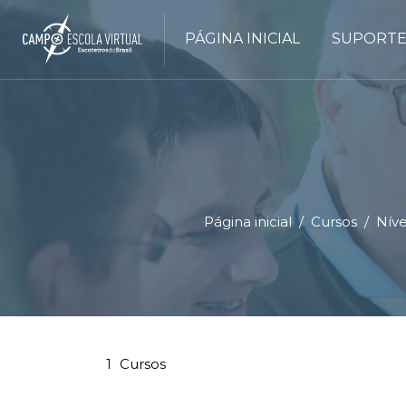
PÁGINA INICIAL
SUPORTE
Página inicial
Cursos
Níve
Ir para o conteúdo principal
Blocos
Blocos
1
Cursos