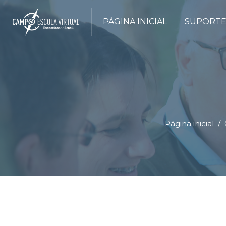
PÁGINA INICIAL
SUPORTE
Página inicial
Ir para o conteúdo principal
Blocos
Blocos