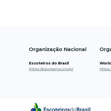
Blocos
Blocos
Organização Nacional
Org
Escoteiros do Brasil
World
https://escoteiros.org.br
https