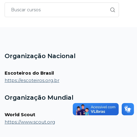
Blocos
Blocos
Organização Nacional
Escoteiros do Brasil
https://escoteiros.org.br
Organização Mundial
World Scout
https://www.scout.org