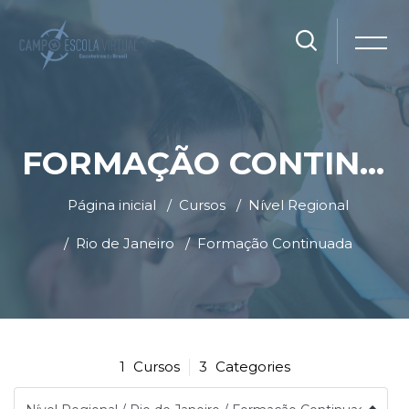
FORMAÇÃO CONTINUADA
Página inicial
Cursos
Nível Regional
Rio de Janeiro
Formação Continuada
Ir para o conteúdo principal
Blocos
Blocos
1
Cursos
3
Categories