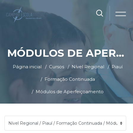
MÓDULOS DE APERFEIÇOAMENTO
Página inicial
Cursos
Nível Regional
Piauí
Formação Continuada
Módulos de Aperfeiçoamento
Ir para o conteúdo principal
Blocos
Blocos