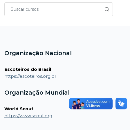
Blocos
Blocos
Organização Nacional
Escoteiros do Brasil
https://escoteiros.org.br
Organização Mundial
World Scout
https://www.scout.org