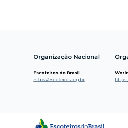
Blocos
Blocos
Organização Nacional
Org
Escoteiros do Brasil
World
https://escoteiros.org.br
https