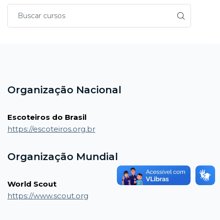
Blocos
Blocos
Organização Nacional
Escoteiros do Brasil
https://escoteiros.org.br
Organização Mundial
World Scout
https://www.scout.org