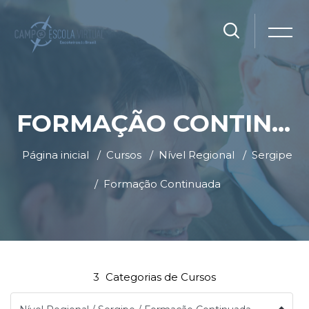
FORMAÇÃO CONTINUADA
Página inicial
Cursos
Nível Regional
Sergipe
Formação Continuada
Ir para o conteúdo principal
Blocos
Blocos
3
Categorias de Cursos