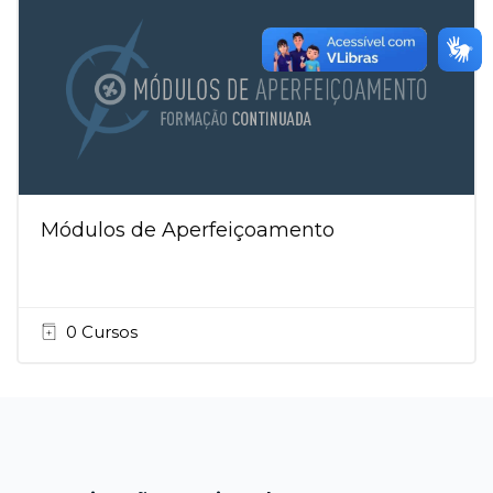
Módulos de Aperfeiçoamento
0 Cursos
Blocos
Blocos