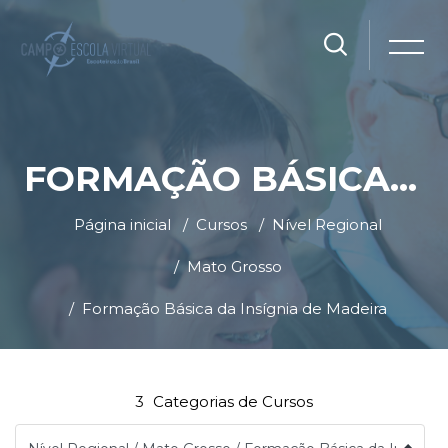
FORMAÇÃO BÁSICA DA INSÍGNIA DE MADEIRA
Página inicial
Cursos
Nível Regional
Mato Grosso
Formação Básica da Insígnia de Madeira
Ir para o conteúdo principal
Blocos
Blocos
3
Categorias de Cursos