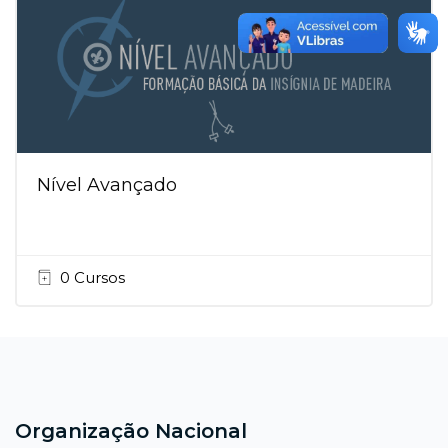
Nível Avançado
0 Cursos
Blocos
Blocos
Organização Nacional