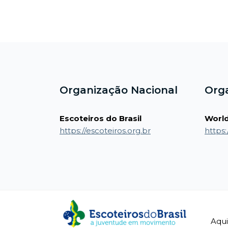
Blocos
Blocos
Organização Nacional
Org
Escoteiros do Brasil
World
https://escoteiros.org.br
https
Aqui