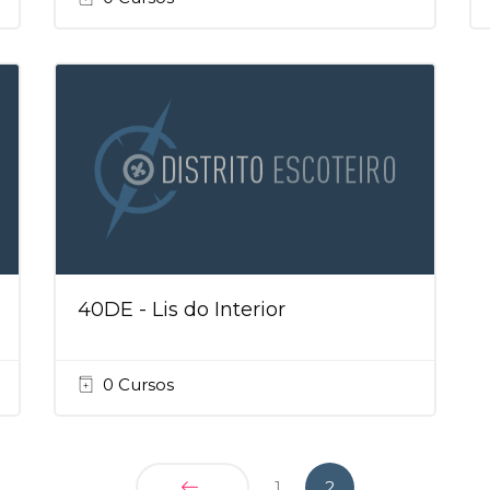
40DE - Lis do Interior
0 Cursos
(atual)
1
2