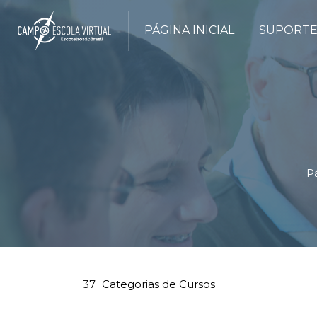
PÁGINA INICIAL
SUPORTE
Pá
Ir para o conteúdo principal
Blocos
Blocos
37
Categorias de Cursos