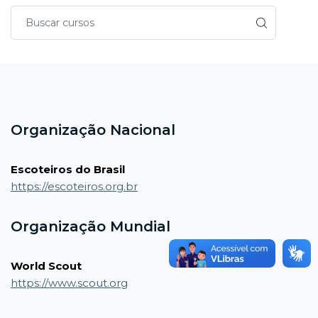
Blocos
Blocos
Organização Nacional
Escoteiros do Brasil
https://escoteiros.org.br
Organização Mundial
World Scout
https://www.scout.org