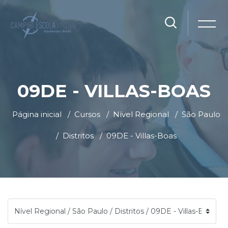
09DE - VILLAS-BOAS
Página inicial
Cursos
Nível Regional
São Paulo
Distritos
09DE - Villas-Boas
Ir para o conteúdo principal
Blocos
Blocos